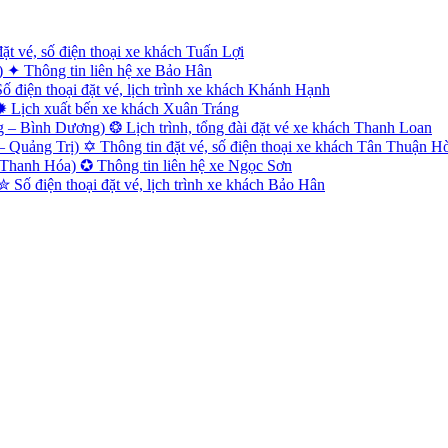
 vé, số điện thoại xe khách Tuấn Lợi
✦ Thông tin liên hệ xe Bảo Hân
điện thoại đặt vé, lịch trình xe khách Khánh Hạnh
✹ Lịch xuất bến xe khách Xuân Tráng
– Bình Dương) ❂ Lịch trình, tổng đài đặt vé xe khách Thanh Loan
uảng Trị) ✡ Thông tin đặt vé, số điện thoại xe khách Tân Thuận H
Thanh Hóa) ✪ Thông tin liên hệ xe Ngọc Sơn
Số điện thoại đặt vé, lịch trình xe khách Bảo Hân