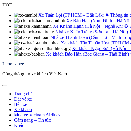
Skip
HOT
to
content
Xe Tuấn Lợi (TP.HCM – Đắk Lắk) ✹ Thông tin đặt
Xe Bảo Hân (Nam Định – Hà Nội) 
Xe Khánh Hạnh (Hà Nội – Nghệ An) ✪ Số 
Nhà xe Xuân Tráng (Sơn La – Hà Nội) 
Nhà xe Thanh Loan (Cần Thơ – Vĩnh Long 
Xe khách Tân Thuận Hòa (TP.HCM – Q
Xe khách Ngọc Sơn (Hà Nội – 
Xe khách Bảo Hân (Bắc Giang – Thái Bình) ✮ 
Limousinee
Cổng thông tin xe khách Việt Nam
Trang chủ
Đặt vé xe
Bến xe
Xe khách
Mua vé Vietnam Airlines
Cẩm nang – Tin tức
Khác