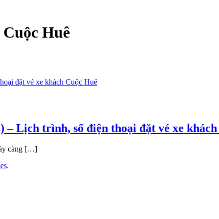
e Cuộc Huê
 Lịch trình, số điện thoại đặt vé xe khác
gày càng […]
es
.