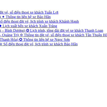
 vé, số điện thoại xe khách Tuấn Lợi
✦ Thông tin liên hệ xe Bảo Hân
điện thoại đặt vé, lịch trình xe khách Khánh Hạnh
✹ Lịch xuất bến xe khách Xuân Tráng
– Bình Dương) ❂ Lịch trình, tổng đài đặt vé xe khách Thanh Loan
uảng Trị) ✡ Thông tin đặt vé, số điện thoại xe khách Tân Thuận H
Thanh Hóa) ✪ Thông tin liên hệ xe Ngọc Sơn
Số điện thoại đặt vé, lịch trình xe khách Bảo Hân