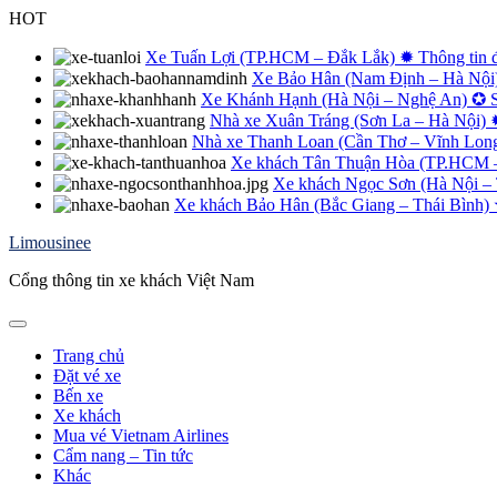
Skip
HOT
to
content
Xe Tuấn Lợi (TP.HCM – Đắk Lắk) ✹ Thông tin đặt
Xe Bảo Hân (Nam Định – Hà Nội) 
Xe Khánh Hạnh (Hà Nội – Nghệ An) ✪ Số 
Nhà xe Xuân Tráng (Sơn La – Hà Nội) 
Nhà xe Thanh Loan (Cần Thơ – Vĩnh Long 
Xe khách Tân Thuận Hòa (TP.HCM – Q
Xe khách Ngọc Sơn (Hà Nội – 
Xe khách Bảo Hân (Bắc Giang – Thái Bình) ✮ 
Limousinee
Cổng thông tin xe khách Việt Nam
Trang chủ
Đặt vé xe
Bến xe
Xe khách
Mua vé Vietnam Airlines
Cẩm nang – Tin tức
Khác