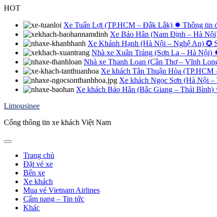
Skip
HOT
to
content
Xe Tuấn Lợi (TP.HCM – Đắk Lắk) ✹ Thông tin đặt
Xe Bảo Hân (Nam Định – Hà Nội) 
Xe Khánh Hạnh (Hà Nội – Nghệ An) ✪ Số 
Nhà xe Xuân Tráng (Sơn La – Hà Nội) 
Nhà xe Thanh Loan (Cần Thơ – Vĩnh Long 
Xe khách Tân Thuận Hòa (TP.HCM – Q
Xe khách Ngọc Sơn (Hà Nội – 
Xe khách Bảo Hân (Bắc Giang – Thái Bình) ✮ 
Limousinee
Cổng thông tin xe khách Việt Nam
Trang chủ
Đặt vé xe
Bến xe
Xe khách
Mua vé Vietnam Airlines
Cẩm nang – Tin tức
Khác