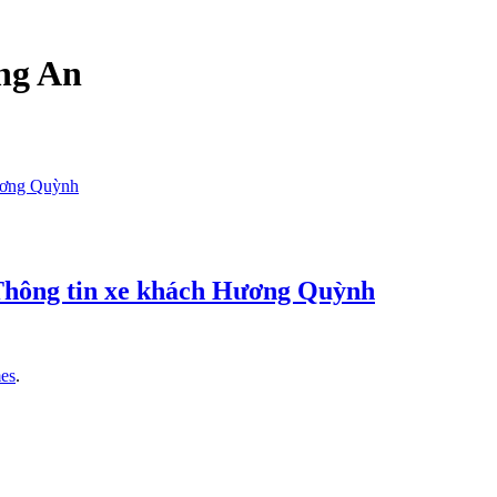
ng An
Thông tin xe khách Hương Quỳnh
es
.