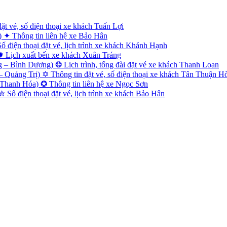
 vé, số điện thoại xe khách Tuấn Lợi
✦ Thông tin liên hệ xe Bảo Hân
điện thoại đặt vé, lịch trình xe khách Khánh Hạnh
✹ Lịch xuất bến xe khách Xuân Tráng
– Bình Dương) ❂ Lịch trình, tổng đài đặt vé xe khách Thanh Loan
uảng Trị) ✡ Thông tin đặt vé, số điện thoại xe khách Tân Thuận H
Thanh Hóa) ✪ Thông tin liên hệ xe Ngọc Sơn
Số điện thoại đặt vé, lịch trình xe khách Bảo Hân