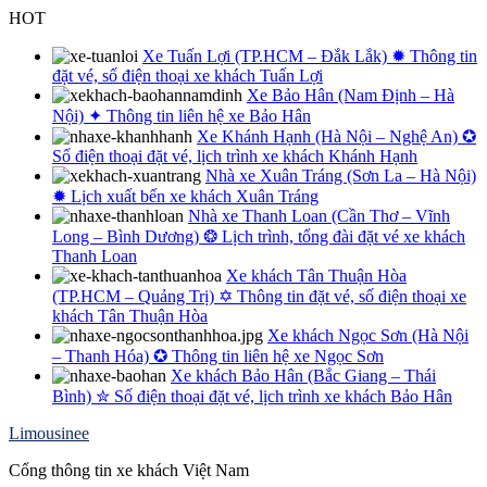
Skip
HOT
to
content
Xe Tuấn Lợi (TP.HCM – Đắk Lắk) ✹ Thông tin
đặt vé, số điện thoại xe khách Tuấn Lợi
Xe Bảo Hân (Nam Định – Hà
Nội) ✦ Thông tin liên hệ xe Bảo Hân
Xe Khánh Hạnh (Hà Nội – Nghệ An) ✪
Số điện thoại đặt vé, lịch trình xe khách Khánh Hạnh
Nhà xe Xuân Tráng (Sơn La – Hà Nội)
✹ Lịch xuất bến xe khách Xuân Tráng
Nhà xe Thanh Loan (Cần Thơ – Vĩnh
Long – Bình Dương) ❂ Lịch trình, tổng đài đặt vé xe khách
Thanh Loan
Xe khách Tân Thuận Hòa
(TP.HCM – Quảng Trị) ✡ Thông tin đặt vé, số điện thoại xe
khách Tân Thuận Hòa
Xe khách Ngọc Sơn (Hà Nội
– Thanh Hóa) ✪ Thông tin liên hệ xe Ngọc Sơn
Xe khách Bảo Hân (Bắc Giang – Thái
Bình) ✮ Số điện thoại đặt vé, lịch trình xe khách Bảo Hân
Limousinee
Cổng thông tin xe khách Việt Nam