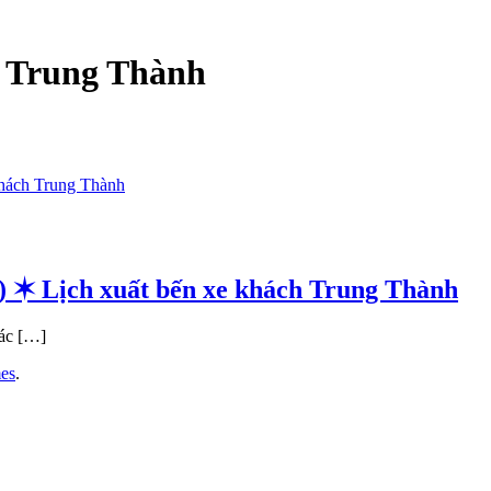
e Trung Thành
) ✶ Lịch xuất bến xe khách Trung Thành
các […]
es
.