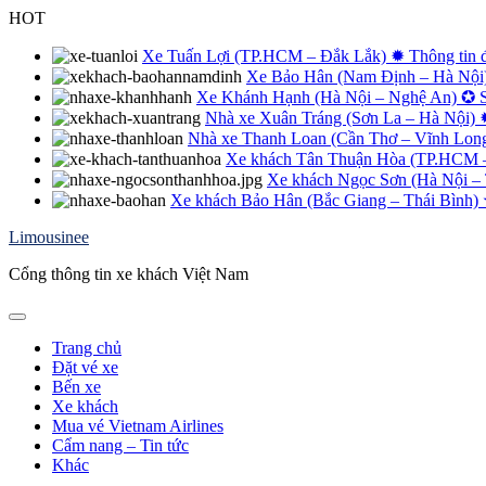
Skip
HOT
to
content
Xe Tuấn Lợi (TP.HCM – Đắk Lắk) ✹ Thông tin đặt
Xe Bảo Hân (Nam Định – Hà Nội) 
Xe Khánh Hạnh (Hà Nội – Nghệ An) ✪ Số 
Nhà xe Xuân Tráng (Sơn La – Hà Nội) 
Nhà xe Thanh Loan (Cần Thơ – Vĩnh Long 
Xe khách Tân Thuận Hòa (TP.HCM – Q
Xe khách Ngọc Sơn (Hà Nội – 
Xe khách Bảo Hân (Bắc Giang – Thái Bình) ✮ 
Limousinee
Cổng thông tin xe khách Việt Nam
Trang chủ
Đặt vé xe
Bến xe
Xe khách
Mua vé Vietnam Airlines
Cẩm nang – Tin tức
Khác