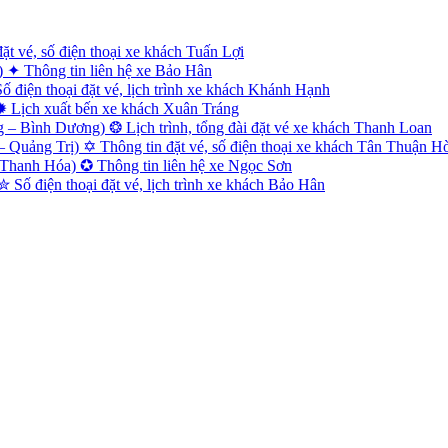
 vé, số điện thoại xe khách Tuấn Lợi
✦ Thông tin liên hệ xe Bảo Hân
điện thoại đặt vé, lịch trình xe khách Khánh Hạnh
✹ Lịch xuất bến xe khách Xuân Tráng
– Bình Dương) ❂ Lịch trình, tổng đài đặt vé xe khách Thanh Loan
uảng Trị) ✡ Thông tin đặt vé, số điện thoại xe khách Tân Thuận H
Thanh Hóa) ✪ Thông tin liên hệ xe Ngọc Sơn
Số điện thoại đặt vé, lịch trình xe khách Bảo Hân