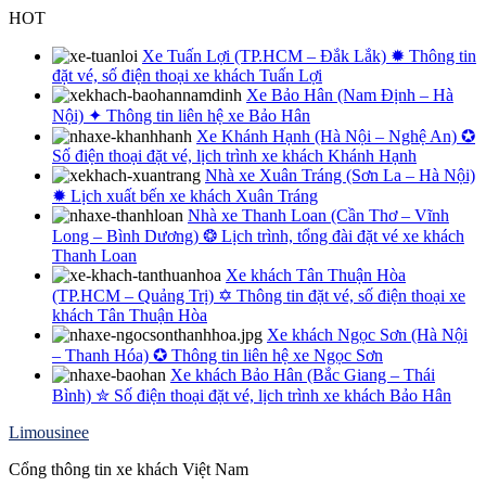
Skip
HOT
to
content
Xe Tuấn Lợi (TP.HCM – Đắk Lắk) ✹ Thông tin
đặt vé, số điện thoại xe khách Tuấn Lợi
Xe Bảo Hân (Nam Định – Hà
Nội) ✦ Thông tin liên hệ xe Bảo Hân
Xe Khánh Hạnh (Hà Nội – Nghệ An) ✪
Số điện thoại đặt vé, lịch trình xe khách Khánh Hạnh
Nhà xe Xuân Tráng (Sơn La – Hà Nội)
✹ Lịch xuất bến xe khách Xuân Tráng
Nhà xe Thanh Loan (Cần Thơ – Vĩnh
Long – Bình Dương) ❂ Lịch trình, tổng đài đặt vé xe khách
Thanh Loan
Xe khách Tân Thuận Hòa
(TP.HCM – Quảng Trị) ✡ Thông tin đặt vé, số điện thoại xe
khách Tân Thuận Hòa
Xe khách Ngọc Sơn (Hà Nội
– Thanh Hóa) ✪ Thông tin liên hệ xe Ngọc Sơn
Xe khách Bảo Hân (Bắc Giang – Thái
Bình) ✮ Số điện thoại đặt vé, lịch trình xe khách Bảo Hân
Limousinee
Cổng thông tin xe khách Việt Nam